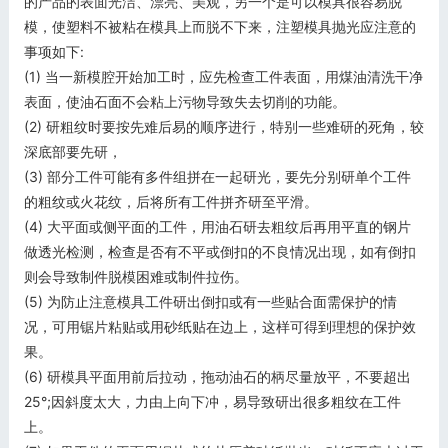
的产品的表面光洁、漂亮、美观，另一个是可以模具很容易脱
模，使塑料不被粘在模具上而脱不下来，
注塑模具抛光应注意的
事项如下:
(1) 当一新模腔开始加工时，应先检查工件表面，用煤油清洗干净
表面，使油石面不会粘上污物导致失去切削的功能。
(2) 研粗纹时要按先难后易的顺序进行，特别一些难研的死角，较
深底部要先研，
(3) 部分工件可能有多件组拼在一起研光，要先分别研单个工件
的粗纹或火花纹，后将所有工件拼齐研至平滑。
(4) 大平面或侧平面的工件，用油石研去粗纹后再用平直的钢片
做透光检测，检查是否有不平或倒扣的不良情况出现，如有倒扣
则会导致制件脱模困难或制件拉伤。
(5) 为防止注意模具工件研出倒扣或有一些贴合面需保护的情
况，可用锯片粘贴或用砂纸贴在边上，这样可得到理想的保护效
果。
(6) 研模具平面用前后拉动，拖动油石的柄尽量放平，不要超出
25°;因斜度太大，力由上向下冲，易导致研出很多粗纹在工件
上。